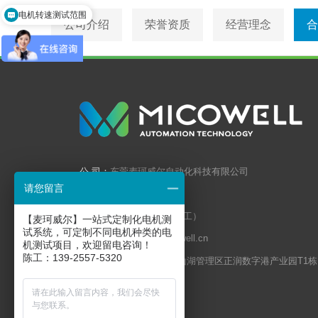
电机转速测试范围
公司介绍
荣誉资质
经营理念
合
公 司：
东莞麦珂威尔自动化科技有限公司
请您留言
电 话：
0769-2224 4116
手 机：
13925575320（陈工）
【麦珂威尔】一站式定制化电机测
试系统，可定制不同电机种类的电
邮 箱：
markchen@micowell.cn
机测试项目，欢迎留电咨询！
陈工：139-2557-5320
地 址：
广东省 东莞市松山湖管理区正润数字港产业园T1栋
1201-1206