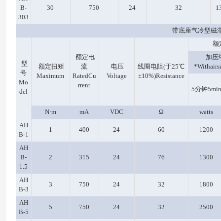
B-
30
750
24
32
1
303
带底座气冷型磁
额定
额定电
加压
型
额定扭矩
流
电压
线圈电阻(于25℃
*Withairs
号
Maximum
RatedCu
Voltage
±10%)Resistance
Mo
rrent
5分钟5mi
del
N·m
mA
VDC
Ω
watts
AH
1
400
24
60
1200
B-1
AH
B-
2
315
24
76
1300
1.5
AH
3
750
24
32
1800
B-3
AH
5
750
24
32
2500
B-5