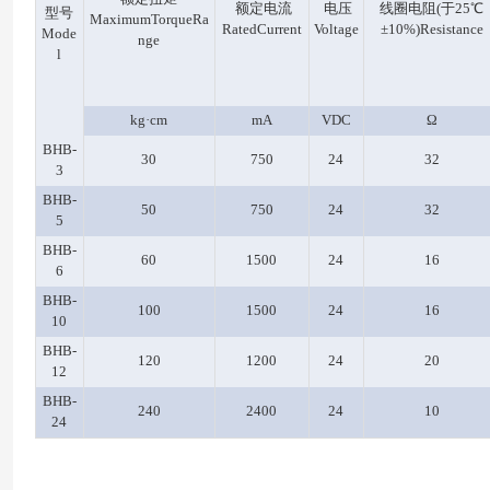
额定电流
电压
线圈电阻(于25℃
型号
MaximumTorqueRa
RatedCurrent
Voltage
±10%)Resistance
Mode
nge
l
kg·cm
mA
VDC
Ω
BHB-
30
750
24
32
3
BHB-
50
750
24
32
5
BHB-
60
1500
24
16
6
BHB-
100
1500
24
16
10
BHB-
120
1200
24
20
12
BHB-
240
2400
24
10
24