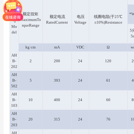
额定扭矩
*W
型
额定电流
电压
线圈电阻(于25℃
MaximumTo
号
RatedCurrent
Voltage
±10%)Resistance
rqueRange
Mo
5
del
5
kg·cm
mA
VDC
Ω
wa
AH
B-
2
200
24
120
2
202
AH
B-
5
393
24
61
4
502
AH
B-
10
400
24
60
8
103
AH
B-
20
315
24
76
1
203
AH